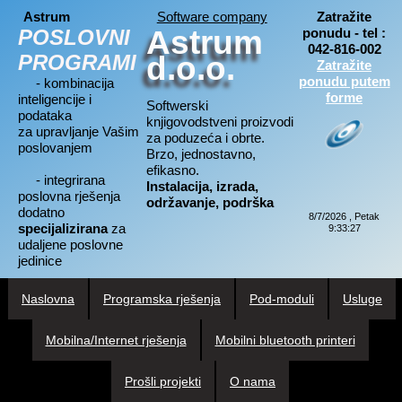
Astrum
Software company
Zatražite
Astrum
POSLOVNI
ponudu - tel :
042-816-002
PROGRAMI
d.o.o.
Zatražite
ponudu putem
- kombinacija
forme
inteligencije i
Softwerski
podataka
knjigovodstveni proizvodi
za upravljanje Vašim
za poduzeća i obrte.
poslovanjem
Brzo, jednostavno,
efikasno.
- integrirana
Instalacija, izrada,
poslovna rješenja
održavanje, podrška
dodatno
8/7/2026 , Petak
specijalizirana
za
9:33:28
udaljene poslovne
jedinice
Naslovna
Programska rješenja
Pod-moduli
Usluge
Mobilna/Internet rješenja
Mobilni bluetooth printeri
Prošli projekti
O nama