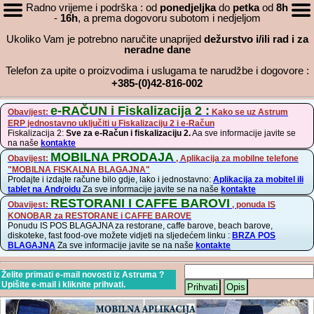
Radno vrijeme i podrška : od
ponedjeljka
do
petka
od
8h
-
16h
, a prema dogovoru subotom i nedjeljom
Ukoliko Vam je potrebno naručite unaprijed
dežurstvo i/ili rad i za
neradne dane
Telefon za upite o proizvodima i uslugama te narudžbe i dogovore :
+385-(0)42-816-002
e-RAČUN i Fiskalizacija 2 :
Obavijest:
Kako se uz Astrum
ERP jednostavno uključiti u Fiskalizaciju 2 i e-Račun
Fiskalizacija 2:
Sve za e-Račun i fiskalizaciju 2.
Aa sve informacije javite se
na naše
kontakte
MOBILNA PRODAJA
Obavijest:
, Aplikacija za mobilne telefone
"MOBILNA FISKALNA BLAGAJNA"
Prodajte i izdajte račune bilo gdje, lako i jednostavno:
Aplikacija za mobitel ili
tablet na Androidu
Za sve informacije javite se na naše
kontakte
RESTORANI I CAFFE BAROVI
Obavijest:
, ponuda IS
KONOBAR za RESTORANE i CAFFE BAROVE
Ponudu IS POS BLAGAJNA za restorane, caffe barove, beach barove,
diskoteke, fast food-ove možete vidjeti na sljedećem linku :
BRZA POS
BLAGAJNA
Za sve informacije javite se na naše
kontakte
Želite primati e-mail novosti iz Astruma ?
Upišite e-mail i kliknite prihvati.
Prihvati
Opis