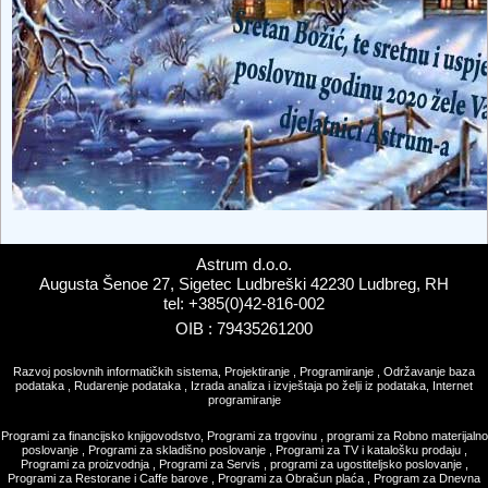
Astrum d.o.o.
Augusta Šenoe 27, Sigetec Ludbreški 42230 Ludbreg, RH
tel: +385(0)42-816-002
OIB : 79435261200
Razvoj poslovnih informatičkih sistema, Projektiranje , Programiranje , Održavanje baza
podataka , Rudarenje podataka , Izrada analiza i izvještaja po želji iz podataka, Internet
programiranje
Programi za financijsko knjigovodstvo, Programi za trgovinu , programi za Robno materijalno
poslovanje , Programi za skladišno poslovanje , Programi za TV i katalošku prodaju ,
Programi za proizvodnja , Programi za Servis , programi za ugostiteljsko poslovanje ,
Programi za Restorane i Caffe barove , Programi za Obračun plaća , Program za Dnevna