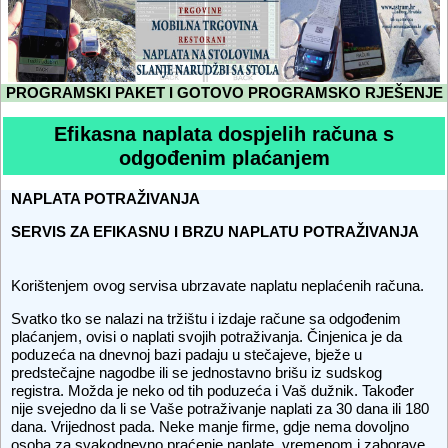
PROGRAMSKI PAKET I GOTOVO PROGRAMSKO RJEŠENJE
Efikasna naplata dospjelih računa s
odgođenim plaćanjem
NAPLATA POTRAŽIVANJA
SERVIS ZA EFIKASNU I BRZU NAPLATU POTRAŽIVANJA
Korištenjem ovog servisa ubrzavate naplatu neplaćenih računa.
Svatko tko se nalazi na tržištu i izdaje račune sa odgođenim
plaćanjem, ovisi o naplati svojih potraživanja. Činjenica je da
poduzeća na dnevnoj bazi padaju u stečajeve, bježe u
predstečajne nagodbe ili se jednostavno brišu iz sudskog
registra. Možda je neko od tih poduzeća i Vaš dužnik. Također
nije svejedno da li se Vaše potraživanje naplati za 30 dana ili 180
dana. Vrijednost pada. Neke manje firme, gdje nema dovoljno
osoba za svakodnevno praćenje naplate, vremenom i zaborave