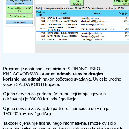
Program je dostupan korisnicima IS FINANCIJSKO
KNJIGOVODSVO - Astrum
odmah
,
te svim drugim
korisnicima odmah
nakon početnog uvađanja. Uvjet je uredno
vođen SALDA KONTI kupaca.
Cijena servisa za partnere Astruma koji imaju ugovor o
održavanju je 900,00 kn+pdv / godišnje.
Cijena servisa za vanjske partnere i naručioce servisa je
1900,00 kn+pdv / godišnje.
Također cijena nije fiksna, nego informativna, i može ovisiti o
dodatnim željama i opcijama, kao i o količini podataka za obradu.