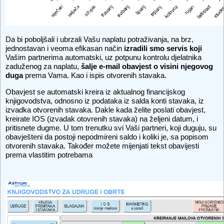
Da bi poboljšali i ubrzali Vašu naplatu potraživanja, na brz,
jednostavan i veoma efikasan način
izradili smo servis koji
Vašim partnerima automatski, uz potpunu kontrolu djelatnika
zaduženog za naplatu,
šalje e-mail obavjest o visini njegovog
duga
prema Vama. Kao i ispis otvorenih stavaka.
Obavjest se automatski kreira iz aktualnog financijskog
knjigovodstva, odnosno iz podataka iz salda konti stavaka, iz
izvadka otvorenih stavaka. Dakle kada želite poslati obavjest,
kreirate IOS (izvadak otovrenih stavaka) na željeni datum, i
pritisnete dugme. U tom trenutku svi Vaši partneri, koji duguju, su
obavješteni da postoji nepodmireni saldo i koliki je, sa popisom
otvorenih stavaka. Također možete mijenjati tekst obavijesti
prema vlastitim potrebama