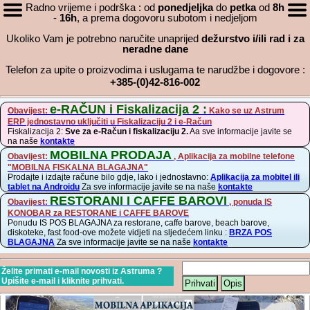
Radno vrijeme i podrška : od
ponedjeljka
do
petka
od
8h
-
16h
, a prema dogovoru subotom i nedjeljom
Ukoliko Vam je potrebno naručite unaprijed
dežurstvo i/ili rad i za
neradne dane
Telefon za upite o proizvodima i uslugama te narudžbe i dogovore :
+385-(0)42-816-002
e-RAČUN i Fiskalizacija 2 :
Obavijest:
Kako se uz Astrum
ERP jednostavno uključiti u Fiskalizaciju 2 i e-Račun
Fiskalizacija 2:
Sve za e-Račun i fiskalizaciju 2.
Aa sve informacije javite se
na naše
kontakte
MOBILNA PRODAJA
Obavijest:
, Aplikacija za mobilne telefone
"MOBILNA FISKALNA BLAGAJNA"
Prodajte i izdajte račune bilo gdje, lako i jednostavno:
Aplikacija za mobitel ili
tablet na Androidu
Za sve informacije javite se na naše
kontakte
RESTORANI I CAFFE BAROVI
Obavijest:
, ponuda IS
KONOBAR za RESTORANE i CAFFE BAROVE
Ponudu IS POS BLAGAJNA za restorane, caffe barove, beach barove,
diskoteke, fast food-ove možete vidjeti na sljedećem linku :
BRZA POS
BLAGAJNA
Za sve informacije javite se na naše
kontakte
Želite primati e-mail novosti iz Astruma ?
Upišite e-mail i kliknite prihvati.
Prihvati
Opis