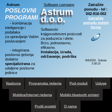
Astrum
Software company
Zatražite
Astrum
POSLOVNI
ponudu - tel :
042-816-002
PROGRAMI
d.o.o.
Zatražite
ponudu putem
- kombinacija
forme
inteligencije i
Softwerski
podataka
knjigovodstveni proizvodi
za upravljanje Vašim
za poduzeća i obrte.
poslovanjem
Brzo, jednostavno,
efikasno.
- integrirana
Instalacija, izrada,
poslovna rješenja
održavanje, podrška
dodatno
8/8/2026 , Subota
specijalizirana
za
3:38:15
udaljene poslovne
jedinice
Naslovna
Programska rješenja
Pod-moduli
Usluge
Mobilna/Internet rješenja
Mobilni bluetooth printeri
Prošli projekti
O nama