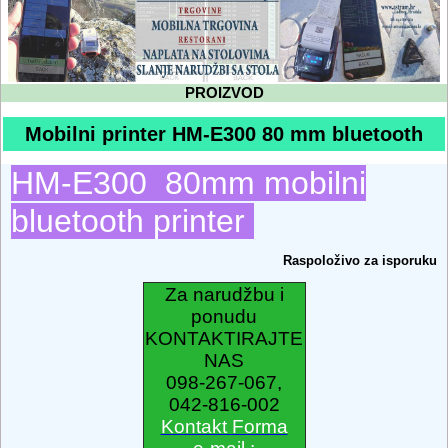
PROIZVOD
Mobilni printer HM-E300 80 mm bluetooth
HM-E300 80mm mobilni
bluetooth printer
Raspoloživo za isporuku
Za narudžbu i
ponudu
KONTAKTIRAJTE
NAS
098-267-067,
042-816-002
Kontakt Forma