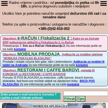
Radno vrijeme i podrška : od
ponedjeljka
do
petka
od
8h
-
16h
, a prema dogovoru subotom i nedjeljom
Ukoliko Vam je potrebno naručite unaprijed
dežurstvo i/ili rad i za
neradne dane
Telefon za upite o proizvodima i uslugama te narudžbe i dogovore :
+385-(0)42-816-002
e-RAČUN i Fiskalizacija 2 :
Obavijest:
Kako se uz Astrum
ERP jednostavno uključiti u Fiskalizaciju 2 i e-Račun
Fiskalizacija 2:
Sve za e-Račun i fiskalizaciju 2.
Aa sve informacije javite se
na naše
kontakte
MOBILNA PRODAJA
Obavijest:
, Aplikacija za mobilne telefone
"MOBILNA FISKALNA BLAGAJNA"
Prodajte i izdajte račune bilo gdje, lako i jednostavno:
Aplikacija za mobitel ili
tablet na Androidu
Za sve informacije javite se na naše
kontakte
RESTORANI I CAFFE BAROVI
Obavijest:
, ponuda IS
KONOBAR za RESTORANE i CAFFE BAROVE
Ponudu IS POS BLAGAJNA za restorane, caffe barove, beach barove,
diskoteke, fast food-ove možete vidjeti na sljedećem linku :
BRZA POS
BLAGAJNA
Za sve informacije javite se na naše
kontakte
Želite primati e-mail novosti iz Astruma ?
Upišite e-mail i kliknite prihvati.
Prihvati
Opis