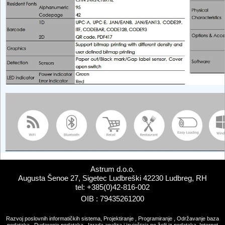
Astrum d.o.o.
Augusta Šenoe 27, Sigetec Ludbreški 42230 Ludbreg, RH
tel: +385(0)42-816-002
OIB : 79435261200
Razvoj poslovnih informatičkih sistema, Projektiranje , Programiranje , Održavanje baza
podataka , Rudarenje podataka , Izrada analiza i izvještaja po želji iz podataka, Internet