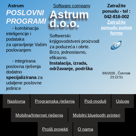
Astrum
Software company
Zatražite
Astrum
POSLOVNI
ponudu - tel :
042-816-002
PROGRAMI
d.o.o.
Zatražite
ponudu putem
- kombinacija
forme
inteligencije i
Softwerski
podataka
knjigovodstveni proizvodi
za upravljanje Vašim
za poduzeća i obrte.
poslovanjem
Brzo, jednostavno,
efikasno.
- integrirana
Instalacija, izrada,
poslovna rješenja
održavanje, podrška
dodatno
8/6/2026 , Četvrtak
specijalizirana
za
23:22:52
udaljene poslovne
jedinice
Naslovna
Programska rješenja
Pod-moduli
Usluge
Mobilna/Internet rješenja
Mobilni bluetooth printeri
Prošli projekti
O nama