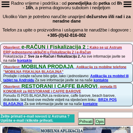
Radno vrijeme i podrška : od
ponedjeljka
do
petka
od
8h
-
16h
, a prema dogovoru subotom i nedjeljom
Ukoliko Vam je potrebno naručite unaprijed
dežurstvo i/ili rad i za
neradne dane
Telefon za upite o proizvodima i uslugama te narudžbe i dogovore :
+385-(0)42-816-002
e-RAČUN i Fiskalizacija 2 :
Obavijest:
Kako se uz Astrum
ERP jednostavno uključiti u Fiskalizaciju 2 i e-Račun
Fiskalizacija 2:
Sve za e-Račun i fiskalizaciju 2.
Aa sve informacije javite se
na naše
kontakte
MOBILNA PRODAJA
Obavijest:
, Aplikacija za mobilne telefone
"MOBILNA FISKALNA BLAGAJNA"
Prodajte i izdajte račune bilo gdje, lako i jednostavno:
Aplikacija za mobitel ili
tablet na Androidu
Za sve informacije javite se na naše
kontakte
RESTORANI I CAFFE BAROVI
Obavijest:
, ponuda IS
KONOBAR za RESTORANE i CAFFE BAROVE
Ponudu IS POS BLAGAJNA za restorane, caffe barove, beach barove,
diskoteke, fast food-ove možete vidjeti na sljedećem linku :
BRZA POS
BLAGAJNA
Za sve informacije javite se na naše
kontakte
Želite primati e-mail novosti iz Astruma ?
Upišite e-mail i kliknite prihvati.
Prihvati
Opis