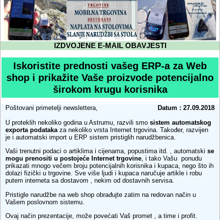
IZDVOJENE E-MAIL OBAVJESTI
Iskoristite prednosti vašeg ERP-a za Web
shop i prikažite Vaše proizvode potencijalno
širokom krugu korisnika
Poštovani primetelji newslettera,
Datum : 27.09.2018
U proteklih nekoliko godina u Astrumu, razvili smo
sistem automatskog
exporta podataka
za nekoliko vrsta Internet trgovina. Također, razvijen
je i automatski import u ERP sistem pristiglih narudžbenica.
Vaši trenutni podaci o artiklima i cijenama, popustima itd. , automatski
se
mogu prenositi u postojeće Internet trgovine
, i tako Vašu ponudu
prikazati mnogo večem broju potencijalnih korisnika i kupaca, nego što ih
dolazi fizički u trgovine. Sve više ljudi i kupaca naručuje artikle i robu
putem interneta sa dostavom , nekim od dostavnih servisa.
Pristigle narudžbe na web shop obrađujte zatim na redovan način u
Vašem poslovnom sistemu.
Ovaj način prezentacije, može povećati Vaš promet , a time i profit.