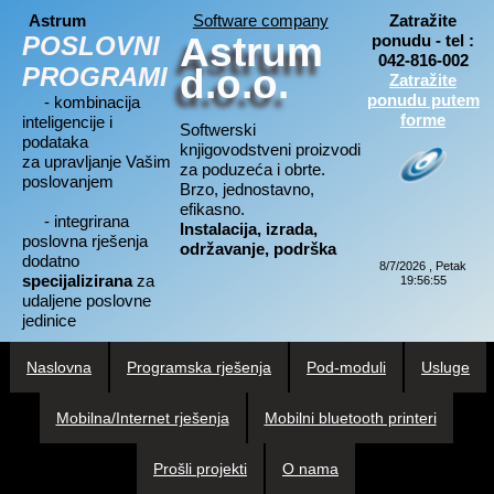
Astrum
Software company
Zatražite
Astrum
POSLOVNI
ponudu - tel :
042-816-002
PROGRAMI
d.o.o.
Zatražite
ponudu putem
- kombinacija
forme
inteligencije i
Softwerski
podataka
knjigovodstveni proizvodi
za upravljanje Vašim
za poduzeća i obrte.
poslovanjem
Brzo, jednostavno,
efikasno.
- integrirana
Instalacija, izrada,
poslovna rješenja
održavanje, podrška
dodatno
8/7/2026 , Petak
specijalizirana
za
19:56:56
udaljene poslovne
jedinice
Naslovna
Programska rješenja
Pod-moduli
Usluge
Mobilna/Internet rješenja
Mobilni bluetooth printeri
Prošli projekti
O nama