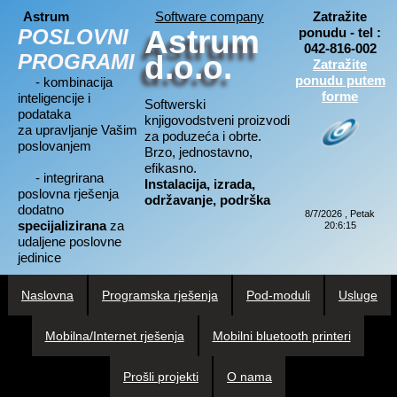
Astrum
Software company
Zatražite
Astrum
POSLOVNI
ponudu - tel :
042-816-002
PROGRAMI
d.o.o.
Zatražite
ponudu putem
- kombinacija
forme
inteligencije i
Softwerski
podataka
knjigovodstveni proizvodi
za upravljanje Vašim
za poduzeća i obrte.
poslovanjem
Brzo, jednostavno,
efikasno.
- integrirana
Instalacija, izrada,
poslovna rješenja
održavanje, podrška
dodatno
8/7/2026 , Petak
specijalizirana
za
20:6:16
udaljene poslovne
jedinice
Naslovna
Programska rješenja
Pod-moduli
Usluge
Mobilna/Internet rješenja
Mobilni bluetooth printeri
Prošli projekti
O nama