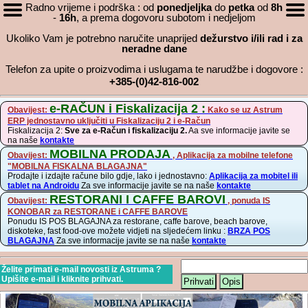
Radno vrijeme i podrška : od
ponedjeljka
do
petka
od
8h
-
16h
, a prema dogovoru subotom i nedjeljom
Ukoliko Vam je potrebno naručite unaprijed
dežurstvo i/ili rad i za
neradne dane
Telefon za upite o proizvodima i uslugama te narudžbe i dogovore :
+385-(0)42-816-002
e-RAČUN i Fiskalizacija 2 :
Obavijest:
Kako se uz Astrum
ERP jednostavno uključiti u Fiskalizaciju 2 i e-Račun
Fiskalizacija 2:
Sve za e-Račun i fiskalizaciju 2.
Aa sve informacije javite se
na naše
kontakte
MOBILNA PRODAJA
Obavijest:
, Aplikacija za mobilne telefone
"MOBILNA FISKALNA BLAGAJNA"
Prodajte i izdajte račune bilo gdje, lako i jednostavno:
Aplikacija za mobitel ili
tablet na Androidu
Za sve informacije javite se na naše
kontakte
RESTORANI I CAFFE BAROVI
Obavijest:
, ponuda IS
KONOBAR za RESTORANE i CAFFE BAROVE
Ponudu IS POS BLAGAJNA za restorane, caffe barove, beach barove,
diskoteke, fast food-ove možete vidjeti na sljedećem linku :
BRZA POS
BLAGAJNA
Za sve informacije javite se na naše
kontakte
Želite primati e-mail novosti iz Astruma ?
Upišite e-mail i kliknite prihvati.
Prihvati
Opis