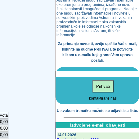
Astruma. Novosti mogu sadržavati informacije
oko promjena u programima, izrađene nove
funkcionalnosti i mogučnosti programa. Nadalje
one mogu sadržavati informacije i novitete u
softwerskim proizvodima Astrum-a ili vezanih
proizvođača te informacije oko zakonskih
promjena koje se odnose na korisnike
informacijskih sistema Astrum, ili slične
informacije.
Za primanje novosti, ovdje upišite Vaš e-mail,
kliknite na dugme PRIHVATI, te potvrdite
klikom u e-mailu kojeg smo Vam upravo
poslali.
Prihvati
kontaktirajte nas
U svakom trenutku možete se odjaviti sa liste.
svota
0,00
Izdvojene e-mail obavjesti
0,00
0,00
14.01.2026