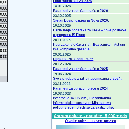
Fond radnih sati za 2026
0,00
14.01.2026
0,00
Parametri za obračun plaće u 2026
0,00
23.12.2025
0,00
Sretan Božić i uspješna Nova 2026.
10.10.2025
0,00
Usklađenje podataka za IBAN – nove postavke
0,00
u programu IS Plaće
0,00
28.11.2025
0,00
Novi zakon? eRačuni ?... Bez panike – Astrum
ima kompletno rješenje :)
0,00
29.01.2025
0,00
Pripreme za sezonu 2025
28.12.2024
Parametri za obračun plaće u 2025
19.06.2024
Sve što trebate znati o napojnicama u 2024.
23.11.2023
Parametri za obračun plaće u 2024
19.03.2023
Integracija sa FIS-om , Fitosanitarnim
informacijskim sustavom Ministarstva
poljoprivrede . Sredstva za zaštitu bilja.
24.12.2022
Astrum ankete - naručite: 5,00€ + pdv
Čestit Božić i sretna Nova 2023 iz Ludbrega -
Otvorite anketu u novom prozoru
Astrum d.o.o.
15.12.2022
ice