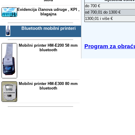
do 700 €
Evidencija članova udruge , KPI ,
od 700,01 do 1300 €
blagajna
1300,01 i više €
Bluetooth mobilni printeri
Mobilni printer HM-E200 58 mm
Program za obrać
bluetooth
Mobilni printer HM-E300 80 mm
bluetooth