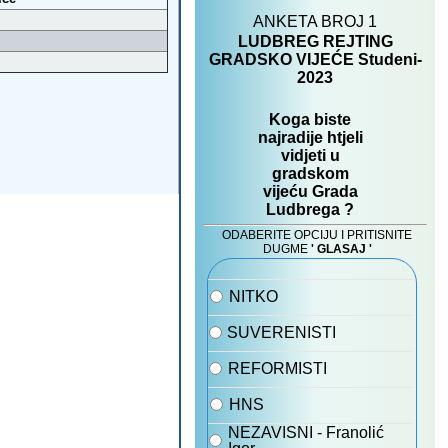
Prva dva tjedna u EUR-ima. Plaćamo u kunama
i eurima, vraćamo EUR-e
12.12.2022
Parametri za obračun plaće u 2023
06.07.2022
Uvođenje eura u RH - priprema poduzetnika
23.12.2021
Čestiti Božić te sretna i uspješna Nova 2022 .g.
iz Astruma Ludbreg
20.12.2021
Automatska dostava dokumenata
knjigovodstvenim servisima
16.09.2021
Sve što treba Vaše poduzeće je na jednom
mjestu
04.06.2021
Vlasnici restorana ili caffe barova ! Ubrzajte
poslovanje vašeg restorana i tako zaradite više
17.05.2021
Ideje za restorane i kafiće
27.04.2021
OPZ-STAT-1 za 2020 koji se predaje u 2021
09.02.2021
Vrste osobnih primanja kod isplate plaće
04.01.2021
Parametri za obračune plaća za 2021
04.01.2021