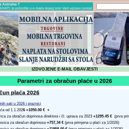
 iz Astruma ?
RIHVATI, te potvrdite u e-mailu kojeg smo Vam upravo poslali.
IZDVOJENE E-MAIL OBAVJESTI
Parametri za obračun plaće u 2026
čun plaća 2026
nih sati u 2026 i praznici
aća od 1.1.202
6
=1050.00 € +
ica za obračun doprinosa direktora i čl. uprava za 2023
=1295.45 €
(prva pr
ovica za obračun doprinosa
=757,34 €
(prva primjena u plaći za 1/2026)
ovica za obračun doprinosa
=11958,00 €
(prva primjena u plaći za 1/2026)