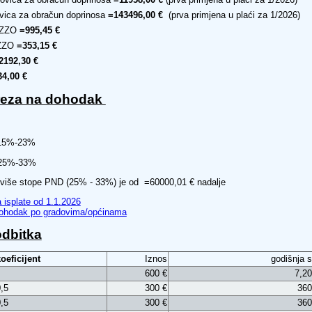
ovica za obračun doprinosa
=143496,00 €
(prva primjena u plaći za 1/2026)
HZZO
=995,45 €
HZZO
=353,15 €
2192,30 €
4,00 €
oreza na dohodak
15%-23%
 25%-33%
a više stope PND (25% - 33%) je od =60000,01 € nadalje
 isplate od 1.1.2026
 dohodak po gradovima/općinama
odbitka
oeficijent
Iznos
godišnja 
600 €
7,20
,5
300 €
360
,5
300 €
360