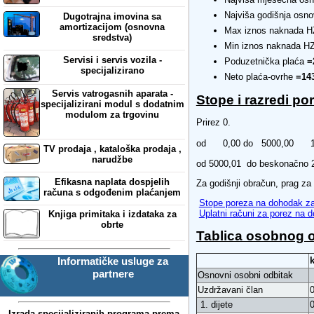
Najviša godišnja osn
Dugotrajna imovina sa
amortizacijom (osnovna
Max iznos naknada 
sredstva)
Min iznos naknada 
Servisi i servis vozila -
Poduzetnička plaća
=
specijalizirano
Neto plaća-ovrhe
=143
Servis vatrogasnih aparata -
Stope i razredi p
specijalizirani modul s dodatnim
modulom za trgovinu
Prirez 0.
od 0,00 do 5000,00 
TV prodaja , kataloška prodaja ,
narudžbe
od 5000,01 do beskonačno
Efikasna naplata dospjelih
Za godišnji obračun, prag z
računa s odgođenim plaćanjem
Stope poreza na dohodak za
Uplatni računi za porez na
Knjiga primitaka i izdataka za
obrte
Tablica osobnog 
Informatičke usluge za
k
partnere
Osnovni osobni odbitak
Uzdržavani član
0
1. dijete
0
Izrada specijaliziranih programa prema