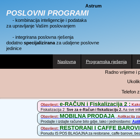
Astrum
POSLOVNI PROGRAMI
- kombinacija inteligencije i podataka
za upravljanje Vašim poslovanjem
- integrirana poslovna rješenja
dodatno
specijalizirana
za udaljene poslovne
jedinice
Naslovna
Programska rješenja
P
Radno vrijeme i 
Ukolik
Telefon 
e-RAČUN i Fiskalizacija 2 :
Obavijest:
Kako 
Fiskalizacija 2:
Sve za e-Račun i fiskalizaciju 2.
Aa sve inf
MOBILNA PRODAJA
Obavijest:
, Aplikacija
Prodajte i izdajte račune bilo gdje, lako i jednostavno:
Apli
RESTORANI I CAFFE BAROVI
Obavijest:
Ponudu IS POS BLAGAJNA za restorane, caffe barove, beach