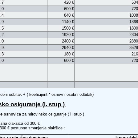
,7
420 €
504
,0
600 €
720
,4
840 €
1008
,9
1140 €
1368
,5
1500 €
1800
,2
1920 €
2304
,0
2400 €
2880
,9
2940 €
3528
,3
180 €
216
,0
600 €
720
bni odbitak + ( koeficijent * osnovni osobni odbitak)
ko osiguranje (I. stup )
se osnovica
za mirovinsko osiguranje ( I. stup )
iksna olakšica od 300 €
1300 € postupno smanjenje olakšice :
ica za obračun doprinosa
I
znos olakš