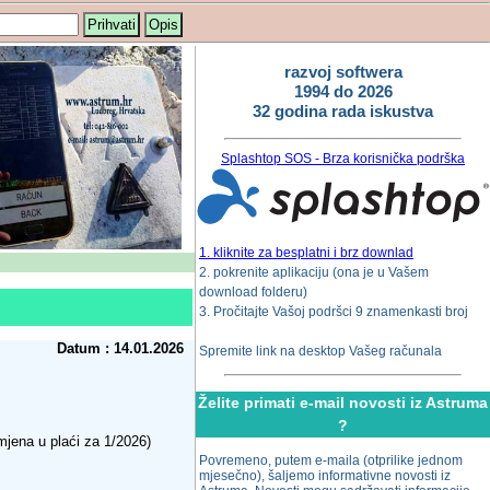
Prihvati
Opis
razvoj softwera
1994 do 2026
32 godina rada iskustva
Splashtop SOS - Brza korisnička podrška
1. kliknite za besplatni i brz downlad
2. pokrenite aplikaciju (ona je u Vašem
download folderu)
3. Pročitajte Vašoj podršci 9 znamenkasti broj
Datum : 14.01.2026
Spremite link na desktop Vašeg računala
Želite primati e-mail novosti iz Astruma
?
imjena u plaći za 1/2026)
Povremeno, putem e-maila (otprilike jednom
mjesečno), šaljemo informativne novosti iz