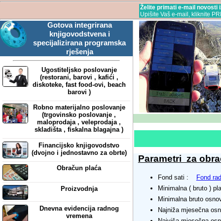
Želite primati e-mail novosti
Upišite Vaš e-mail, kliknite P
Gotova integrirana
knjigovodstvena i
specijalizirana programska
rješenja
Ugostiteljsko poslovanje
(restorani, barovi , kafići ,
diskoteke, fast food-ovi, beach
barovi )
Robno materijalno poslovanje
(trgovinsko poslovanje ,
maloprodaja , veleprodaja ,
skladišta , fiskalna blagajna )
Financijsko knjigovodstvo
(dvojno i jednostavno za obrte)
Parametri za obra
Obračun plaća
Fond sati :
Fond rad
Minimalna ( bruto ) pl
Proizvodnja
Minimalna bruto osnov
Dnevna evidencija radnog
Najniža mjesečna osn
vremena
Najviša mjesečna osn