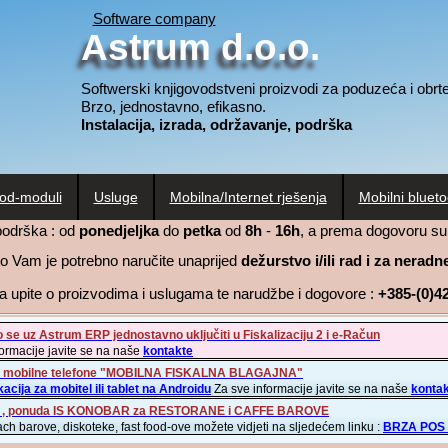
Software company
Astrum d.o.o.
Softwerski knjigovodstveni proizvodi za poduzeća i obrte
Brzo, jednostavno, efikasno.
Instalacija, izrada, održavanje, podrška
od-moduli
Usluge
Mobilna/Internet rješenja
Mobilni blueto
podrška : od
ponedjeljka
do
petka
od
8h
-
16h
, a prema dogovoru su
o Vam je potrebno naručite unaprijed
dežurstvo i/ili rad i za nerad
za upite o proizvodima i uslugama te narudžbe i dogovore :
+385-(0)4
se uz Astrum ERP jednostavno uključiti u Fiskalizaciju 2 i e-Račun
ormacije javite se na naše
kontakte
 za mobilne telefone "MOBILNA FISKALNA BLAGAJNA"
kacija za mobitel ili tablet na Androidu
Za sve informacije javite se na naše
konta
, ponuda IS KONOBAR za RESTORANE i CAFFE BAROVE
 barove, diskoteke, fast food-ove možete vidjeti na sljedećem linku :
BRZA POS