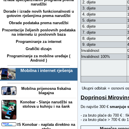
2. dijete
0
narudžbi
3. dijete
1
Dorade i izrade novih funkcionalnosti u
4. dijete
1
gotovim rješenjima prema narudžbi
5. dijete
1
Obrade podataka prema narudžbi
6. dijete
2
Prezentacije željenih poslovnih podataka
7. dijete
3
na internetu iz poslovnih baza
8. dijete
4
Programiranje za internet
9. dijete
4
Grafički dizajn
Invalidnost
0
Programiranje za mobilne uređaje (
Invalidnost 100%
1
Android )
Mobilna i internet rješenja
Ukupni odbitak = osnovni oso
Mobilna prijenosna fiskalna
blagajna
Doprinosi Mirovins
Konobar - Slanje narudžbi sa
stolova u kuhnju i na šank
Do najviše 300 €
smanjuje 
- za bruto plaće do 700 € : f
- za bruto plaće > 700 € do 
IS Konobar - naplata direktno na
Mjesečna osnov
stolu