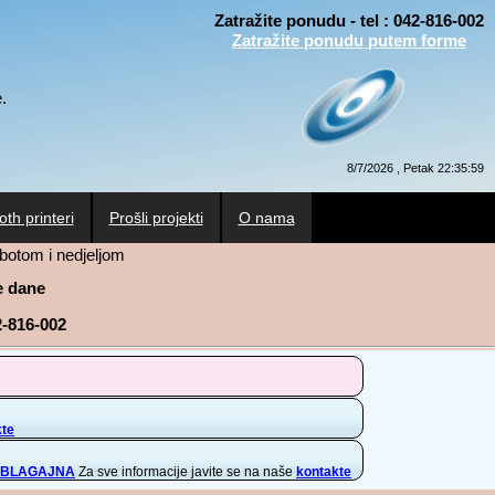
Zatražite ponudu - tel : 042-816-002
Zatražite ponudu putem forme
.
8/7/2026 , Petak 22:35:59
oth printeri
Prošli projekti
O nama
botom i nedjeljom
ne dane
2-816-002
kte
 BLAGAJNA
Za sve informacije javite se na naše
kontakte